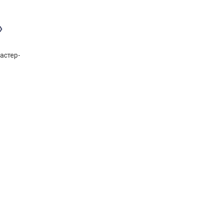
»
астер-