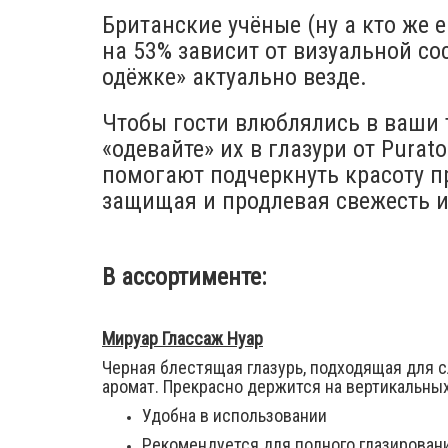
Британские учёные (ну а кто же 
на 53% зависит от визуальной со
одёжке» актуально везде.
Чтобы гости влюблялись в ваши т
«одевайте» их в глазури от Purat
помогают подчеркнуть красоту пр
защищая и продлевая свежесть и
В ассортименте:
Мируар Глассаж Нуар
Черная блестящая глазурь, подходящая для 
аромат. Прекрасно держится на вертикальны
Удобна в использовании
Рекомендуется для полного глазирован