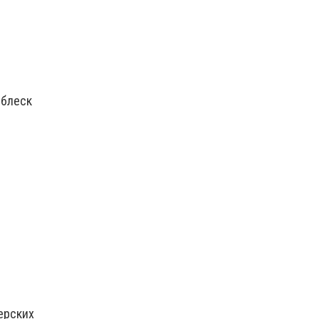
 блеск
ерских