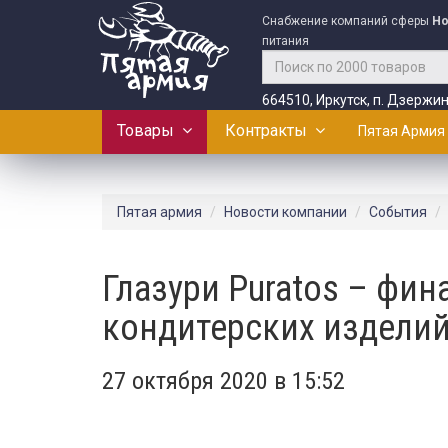
Снабжение компаний сферы
Ho
питания
664510, Иркутск, п. Дзержин
Товары
Контракты
Пятая Армия
Пятая армия
Новости компании
События
Глазури Puratos – фи
кондитерских издели
27 октября 2020 в 15:52