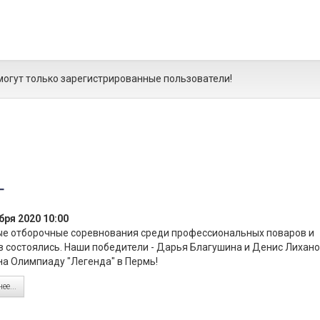
огут только зарегистрированные пользователи!
г
бря 2020 10:00
е отборочные соревнования среди профессиональных поваров и
 состоялись. Наши победители - Дарья Благушина и Денис Лихан
на Олимпиаду "Легенда" в Пермь!
ее...