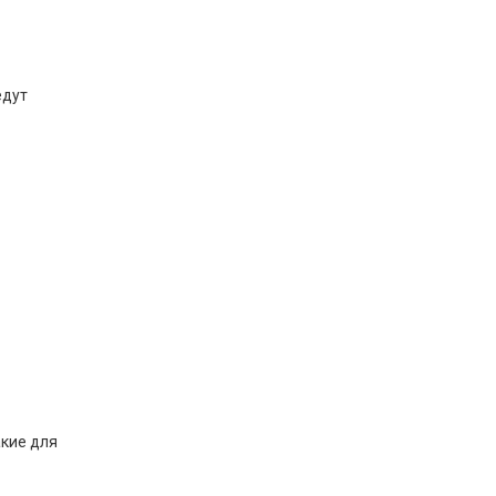
едут
акие для