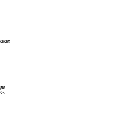
какао
а
для
ок,