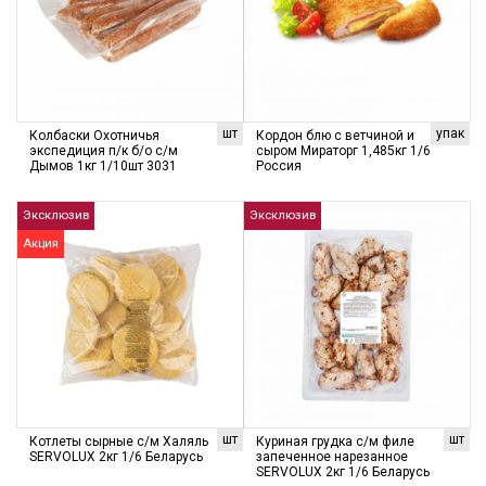
шт
упак
Колбаски Охотничья
Кордон блю с ветчиной и
экспедиция п/к б/о с/м
сыром Мираторг 1,485кг 1/6
Дымов 1кг 1/10шт 3031
Россия
Эксклюзив
Эксклюзив
Акция
шт
шт
Котлеты сырные с/м Халяль
Куриная грудка с/м филе
SERVOLUX 2кг 1/6 Беларусь
запеченное нарезанное
SERVOLUX 2кг 1/6 Беларусь