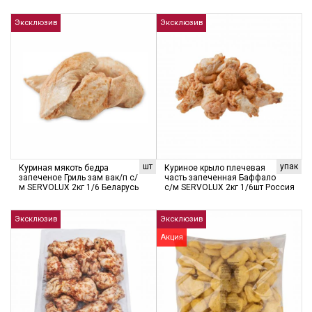
Эксклюзив
Эксклюзив
шт
упак
Куриная мякоть бедра
Куриное крыло плечевая
запеченое Гриль зам вак/п с/
часть запеченная Баффало
м SERVOLUX 2кг 1/6 Беларусь
с/м SERVOLUX 2кг 1/6шт Россия
Эксклюзив
Эксклюзив
Акция