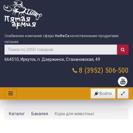
Снабжение компаний сферы
HoReCa
качественными продуктами
питания
664510, Иркутск, п. Дзержинск, Стахановская, 49
8 (3952)
506-500
Войти
Каталог
Бакалея
Корм для животных