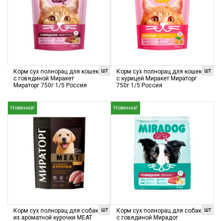
шт
шт
Корм сух полнорац для кошек
Корм сух полнорац для кошек
с говядиной Миракет
с курицей Миракет Мираторг
Мираторг 750г 1/5 Россия
750г 1/5 Россия
Новинка!
Новинка!
шт
шт
Корм сух полнорац для собак
Корм сух полнорац для собак
из ароматной курочки MEAT
с говядиной Мирадог