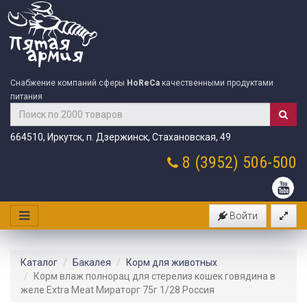
Снабжение компаний сферы
HoReCa
качественными продуктами
питания
664510, Иркутск, п. Дзержинск, Стахановская, 49
8 (3952)
506-500
Войти
Каталог
Бакалея
Корм для животных
Корм влаж полнорац для стерелиз кошек говядина в
желе Extra Meat Мираторг 75г 1/28 Россия