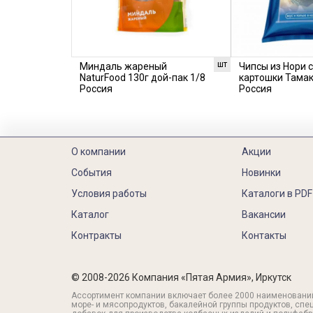
шт
Миндаль жареный
Чипсы из Нори 
NaturFood 130г дой-пак 1/8
картошки Тамак
Россия
Россия
О компании
Акции
События
Новинки
Условия работы
Каталоги в PDF
Каталог
Вакансии
Контракты
Контакты
© 2008-2026 Компания «Пятая Армия», Иркутск
Ассортимент компании включает более 2000 наименовани
море- и мясопродуктов, бакалейной группы продуктов, спе