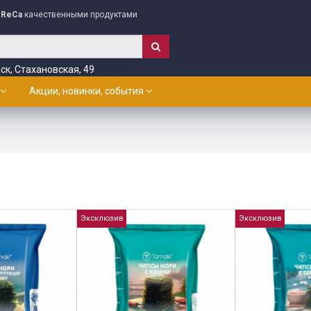
ReCa
качественными продуктами
ск, Стахановская, 49
Акции, новинки, события
Эксклюзив
Эксклюзив