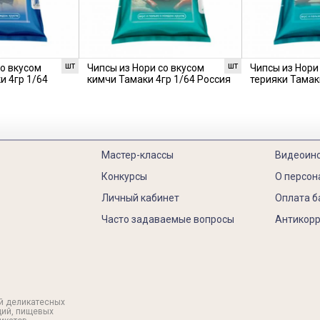
шт
шт
со вкусом
Чипсы из Нори со вкусом
Чипсы из Нори
и 4гр 1/64
кимчи Тамаки 4гр 1/64 Россия
терияки Тамак
Мастер-классы
Видеоин
Конкурсы
О персон
Личный кабинет
Оплата б
Часто задаваемые вопросы
Антикорр
й деликатесных
ций, пищевых