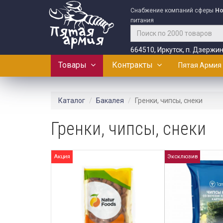
Снабжение компаний сферы
Ho
питания
664510, Иркутск, п. Дзержин
Товары
Контракты
Пятая Армия
Каталог
Бакалея
Гренки, чипсы, снеки
Гренки, чипсы, снеки
Акция
Эксклюзив