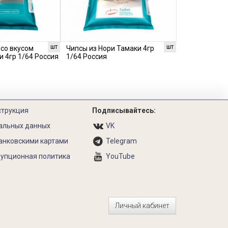
шт
шт
 со вкусом
Чипсы из Нори Тамаки 4гр
и 4гр 1/64 Россия
1/64 Россия
струкция
Подписывайтесь:
альных данных
VK
анковскими картами
Telegram
упционная политика
YouTube
Личный кабинет