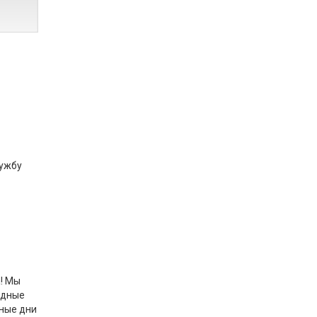
лужбу
! Мы
одные
дные дни