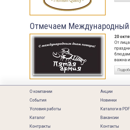
Отмечаем Международный 
20 октя
От лица
праздни
блюдами
важна и
Подробн
О компании
Акции
События
Новинки
Условия работы
Каталоги в PDF
Каталог
Вакансии
Контракты
Контакты