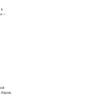
 6
ря —
пой
 баров,