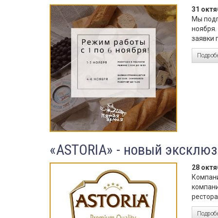
31 октя
Мы подг
ноября.
заявки 
Подробн
«ASTORIA» - новый эксклюз
28 октя
Компани
компани
рестора
Подробн