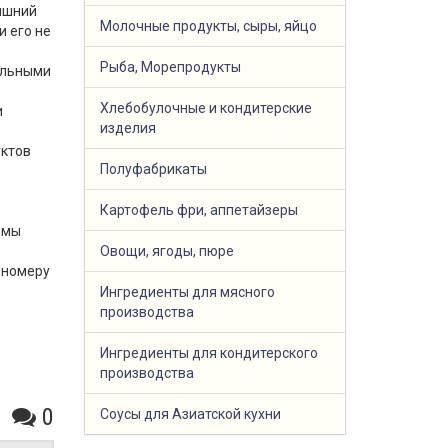
няшний
Молочные продукты, сыры, яйцо
и его не
Рыба, Морепродукты
альными
Хлебобулочные и кондитерские
и
изделия
уктов
Полуфабрикаты
Картофель фри, аппетайзеры
 мы
Овощи, ягоды, пюре
 номеру
Ингредиенты для мясного
производства
Ингредиенты для кондитерского
производства
0
Соусы для Азиатской кухни