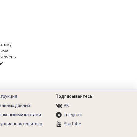
 этому
ными
я очень
✔️
струкция
Подписывайтесь:
альных данных
VK
анковскими картами
Telegram
упционная политика
YouTube