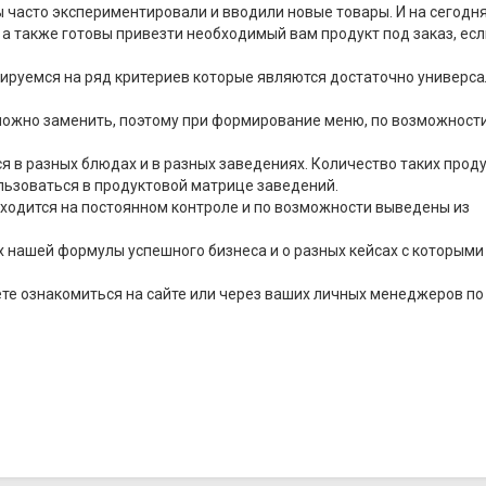
ы часто экспериментировали и вводили новые товары. И на сегод
а также готовы привезти необходимый вам продукт под заказ, есл
ируемся на ряд критериев которые являются достаточно универс
ожно заменить, поэтому при формирование меню, по возможност
я в разных блюдах и в разных заведениях. Количество таких прод
льзоваться в продуктовой матрице заведений.
ходится на постоянном контроле и по возможности выведены из
 нашей формулы успешного бизнеса и о разных кейсах с которыми
те ознакомиться на сайте или через ваших личных менеджеров по