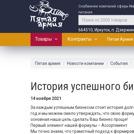
Снабжение компаний сферы
Ho
питания
664510, Иркутск, п. Дзержин
Товары
Контракты
Пятая Армия
Пятая армия
Новости компании
События
История успешного би
14 ноября 2021
За каждым успешным бизнесом стоит история долго
год и мы можем смело утверждать, что свою форму
основная наша цель сделать Ваш бизнес проще!
Первый элемент нашей формулы – Ассортимент.
Мы точно знаем, что грамотный подход к формиро