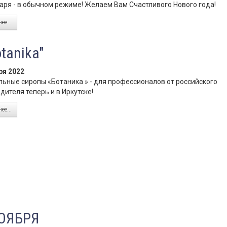
варя - в обычном режиме! Желаем Вам Счастливого Нового года!
ее...
tanika"
ря 2022
ьные сиропы «Ботаника » - для профессионалов от российского
дителя теперь и в Иркутске!
ее...
НОЯБРЯ