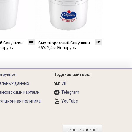
шт
шт
й Савушкин
Сыр творожный Савушкин
еларусь
65% 2,4кг Беларусь
струкция
Подписывайтесь:
альных данных
VK
анковскими картами
Telegram
упционная политика
YouTube
Личный кабинет