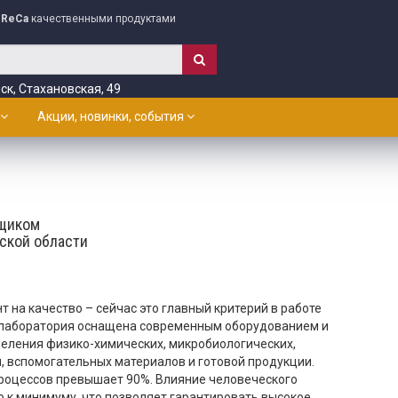
ReCa
качественными продуктами
ск, Стахановская, 49
Акции, новинки, события
щиком
тской области
 на качество – сейчас это главный критерий в работе
 лаборатория оснащена современным оборудованием и
ления физико-химических, микробиологических,
, вспомогательных материалов и готовой продукции.
оцессов превышает 90%. Влияние человеческого
о к минимуму, что позволяет гарантировать высокое