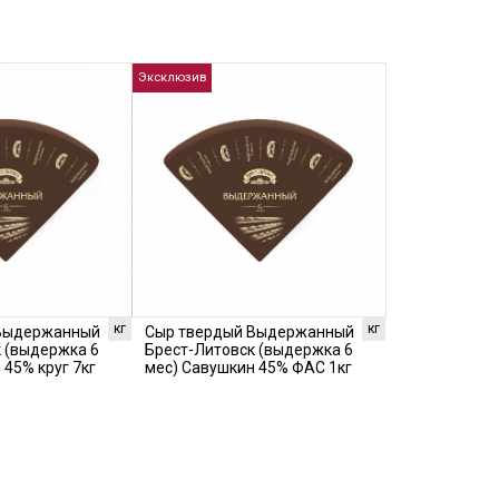
Эксклюзив
кг
кг
 Выдержанный
Сыр твердый Выдержанный
 (выдержка 6
Брест-Литовск (выдержка 6
 45% круг 7кг
мес) Савушкин 45% ФАС 1кг