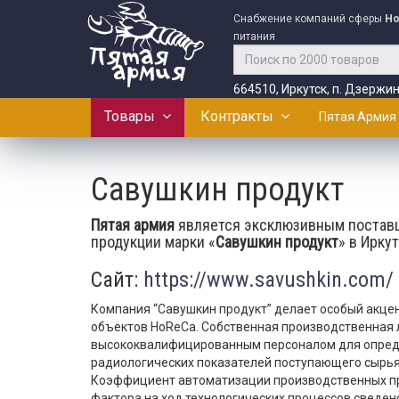
Снабжение компаний сферы
Ho
питания
664510, Иркутск, п. Дзержин
Товары
Контракты
Пятая Армия
Савушкин продукт
Пятая армия
является эксклюзивным постав
продукции марки «
Савушкин продукт
» в Ирку
Сайт:
https://www.savushkin.com/
Компания “Савушкин продукт” делает особый акцент
объектов HoReCa. Собственная производственная
высококвалифицированным персоналом для опреде
радиологических показателей поступающего сырья
Коэффициент автоматизации производственных пр
фактора на ход технологических процессов сведен