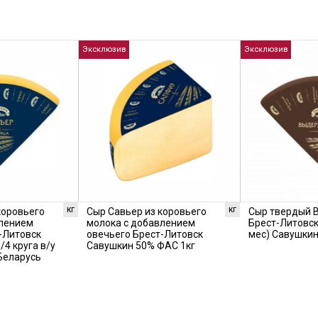
Эксклюзив
Эксклюзив
кг
кг
коровьего
Сыр Савьер из коровьего
Сыр твердый
влением
молока с добавлением
Брест-Литовск
-Литовск
овечьего Брест-Литовск
мес) Савушкин
/4 круга в/у
Савушкин 50% ФАС 1кг
 Беларусь