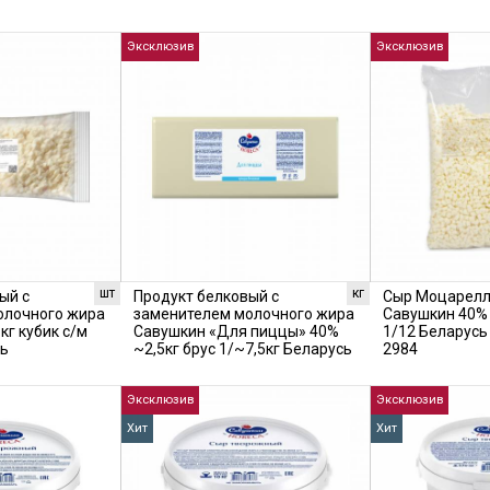
Эксклюзив
Эксклюзив
шт
кг
ый с
Продукт белковый с
Сыр Моцарелл
олочного жира
заменителем молочного жира
Савушкин 40% 
кг кубик с/м
Савушкин «Для пиццы» 40%
1/12 Беларус
сь
~2,5кг брус 1/~7,5кг Беларусь
2984
Эксклюзив
Эксклюзив
Хит
Хит