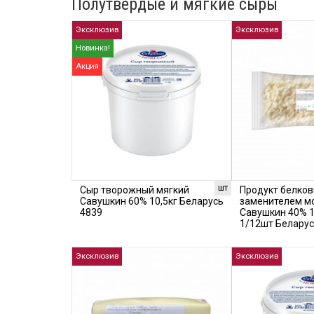
Полутвердые и мягкие сыры
Эксклюзив
Эксклюзив
Новинка!
Акция
шт
Сыр творожный мягкий
Продукт белков
Савушкин 60% 10,5кг Беларусь
заменителем м
4839
Савушкин 40% 1
1/12шт Белару
Эксклюзив
Эксклюзив