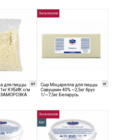
Эксклюзив
шт
кг
а для пиццы
Сыр Моцарелла для пиццы
1кг КУБИК с/м
Савушкин 40% ~2,5кг брус
ь ЗАМОРОЗКА
1/~7,5кг Беларусь
Эксклюзив
Хит