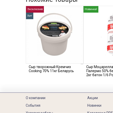
Эксклюзив
Новинка!
Хит
Сыр творожный Кремчиз
Сыр Моцарелла
Cooking 70% 11кг Беларусь
Палермо 50% б
2кг батон 1/6 Р
О компании
Акции
События
Новинки