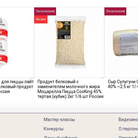
Эксклюзив
Эксклюзив
Акция
 для пиццы лайт
Продукт белковый с
Сыр Сулугуни
елковый продукт
заменителем молочного жира
40% ~2.5 кг 1/
оссия
Моцарелла Пицца CooKing 45%
тертая (кубик) 2кг 1/6 шт Россия
Мастер-классы
Видеоин
Конкурсы
О персон