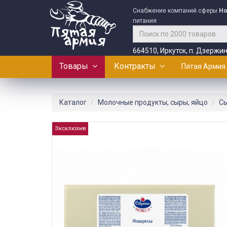
Снабжение компаний сферы
Ho
питания
664510, Иркутск, п. Дзержин
Товары
Контракты
Пятая Армия
Каталог
Молочные продукты, сыры, яйцо
С
Эксклюзив