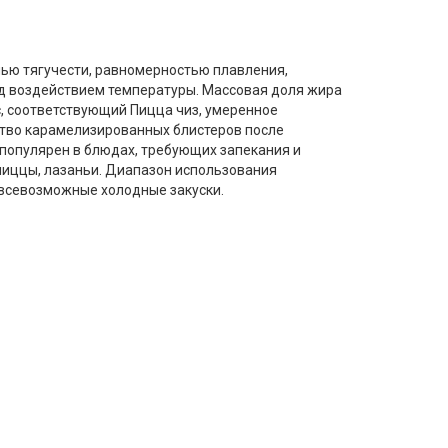
ью тягучести, равномерностью плавления,
д воздействием температуры. Массовая доля жира
, соответствующий Пицца чиз, умеренное
тво карамелизированных блистеров после
популярен в блюдах, требующих запекания и
 пиццы, лазаньи. Диапазон использования
 всевозможные холодные закуски.