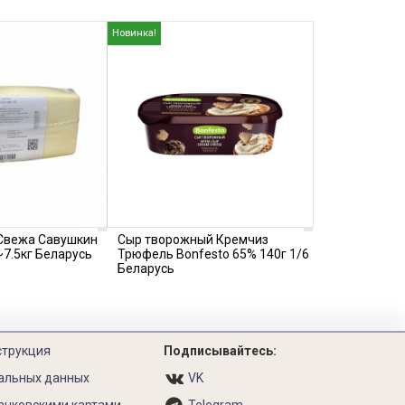
Новинка!
 Свежа Савушкин
Сыр творожный Кремчиз
~7.5кг Беларусь
Трюфель Bonfesto 65% 140г 1/6
Беларусь
струкция
Подписывайтесь:
альных данных
VK