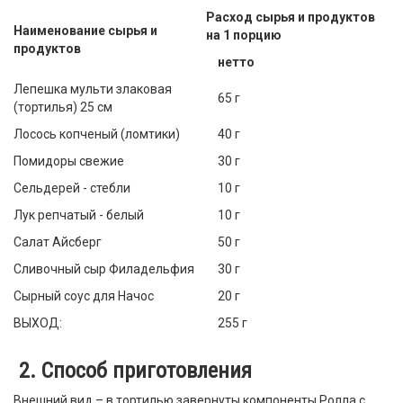
Расход сырья и продуктов
Наименование сырья и
на 1 порцию
продуктов
нетто
Лепешка мульти злаковая
65 г
(тортилья) 25 см
Лосось копченый (ломтики)
40 г
Помидоры свежие
30 г
Сельдерей - стебли
10 г
Лук репчатый - белый
10 г
Салат Айсберг
50 г
Сливочный сыр Филадельфия
30 г
Сырный соус для Начос
20 г
ВЫХОД:
255 г
2. Способ приготовления
Внешний вид – в тортилью завернуты компоненты Ролла с