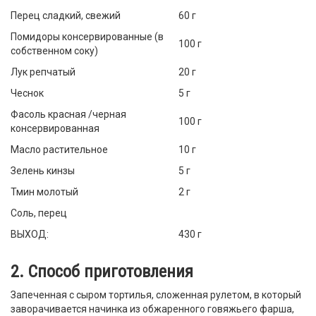
Перец сладкий, свежий
60 г
Помидоры консервированные (в
100 г
собственном соку)
Лук репчатый
20 г
Чеснок
5 г
Фасоль красная /черная
100 г
консервированная
Масло растительное
10 г
Зелень кинзы
5 г
Тмин молотый
2 г
Соль, перец
ВЫХОД:
430 г
2. Способ приготовления
Запеченная с сыром тортилья, сложенная рулетом, в который
заворачивается начинка из обжаренного говяжьего фарша,