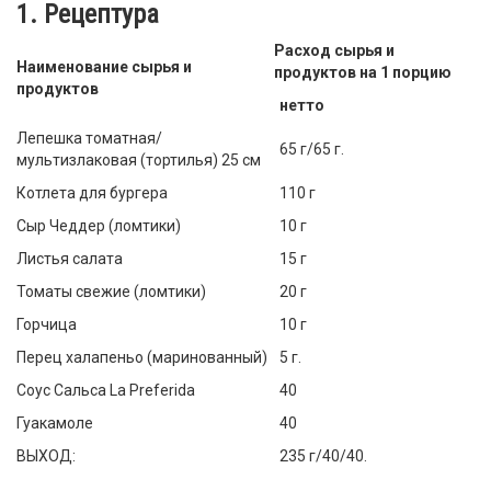
1. Рецептура
Расход сырья и
Наименование сырья и
продуктов на 1 порцию
продуктов
нетто
Лепешка томатная/
65 г/65 г.
мультизлаковая (тортилья) 25 см
Котлета для бургера
110 г
Сыр Чеддер (ломтики)
10 г
Листья салата
15 г
Томаты свежие (ломтики)
20 г
Горчица
10 г
Перец халапеньо (маринованный)
5 г.
Соус Сальса La Preferida
40
Гуакамоле
40
ВЫХОД:
235 г/40/40.