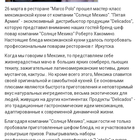
26 марта в ресторане "Marco Polo" прошел мастер-класс
мексиканской кухни от компании "Солнце Мехико". "Пятая
Армия" - эксклюзивный дистрибьютор продукции "Delicados",
которую представил вниманию наших гостей бренд-шеф
повар компании "Солнце Мехико" Роберто Хакомино.
Настоящие блюда мексиканской кухни удалось попробовать
профессиональным поварам ресторанов г. Иркутска.
Когда мы говорим о Мексике, то представляем себе
жизнерадостных мачо в больших ярких сомбреро, пьющих
текилу, зажигательные латиноамериканские мотивы, диких
мустангов, кактусы... Но кроме всего этого, Мексика славится
своей оригинальной и самобытной кухней. Ее основными
плюсами являются быстрота приготовления и неповторимый
вкус натуральных ингредиентов, весьма экзотических для
людей, живущих на других континентах. Продукты "Delicados" -
это традиционные гастрономические идеи мексиканцев,
адаптированные к современной динамичной жизни.
Благодаря компании "Солнце Мехико", наши гости не только
пробовали приготовленные шефом блюда, но и участвовали в
розыгрыше призов. Разыгрывались наборы
профессиональных ножей, сертификаты в "L'etoile" и супер-