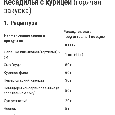
Кесадилья с курицей
(горячая
закуска)
1. Рецептура
Расход сырья и
Наименование сырья и
продуктов на 1 порцию
продуктов
нетто
Лепешка пшеничная(тортилья) 25
1 шт. (65 г)
см
Сыр Гауда
80 г
Куриное филе
60 г
Перец сладкий, свежий
30 г
Помидоры консервированные (в
50 г
собственном соку)
Лук репчатый
20 г
Чеснок
5 г