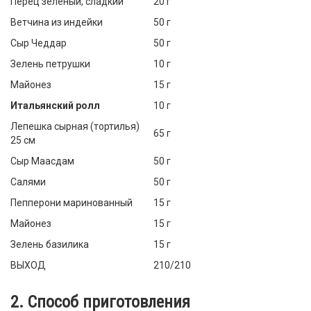
Перец зеленый, сладкий
20 г
Ветчина из индейки
50 г
Сыр Чеддар
50 г
Зелень петрушки
10 г
Майонез
15 г
Итальянский ролл
10 г
Лепешка сырная (тортилья)
65 г
25 см
Сыр Маасдам
50 г
Салями
50 г
Пепперони маринованный
15 г
Майонез
15 г
Зелень базилика
15 г
ВЫХОД
210/210
2. Способ приготовления