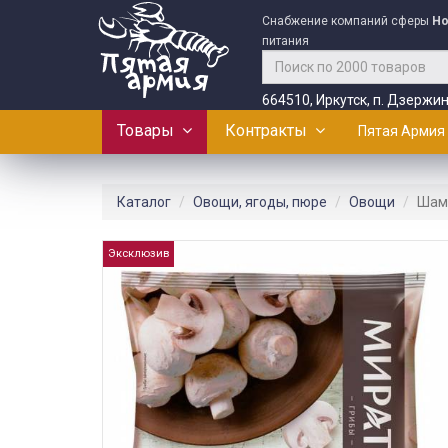
Снабжение компаний сферы
Ho
питания
664510, Иркутск, п. Дзержин
Товары
Контракты
Пятая Армия
Каталог
Овощи, ягоды, пюре
Овощи
Шамп
Эксклюзив