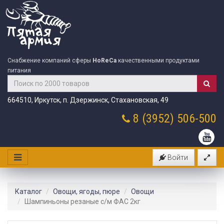
Снабжение компаний сферы
HoReCa
качественными продуктами
питания
664510, Иркутск, п. Дзержинск, Стахановская, 49
8 (3952)
506-500
Войти
Каталог
Овощи, ягоды, пюре
Овощи
Шампиньоны резаные с/м ФАС 2кг