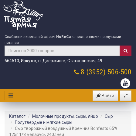
Снабжение компаний сферы
HoReCa
качественными продуктами
питания
664510, Иркутск, п. Дзержинск, Стахановская, 49
8 (3952)
506-500
Войти
Каталог
Молочные продукты, сыры, яйцо
Сыр
Полутвердые и мягкие сыры
Сыр творожный воздушный Кремчиз Bonfesto 65%
125г 1/8 Беларусь 240дней