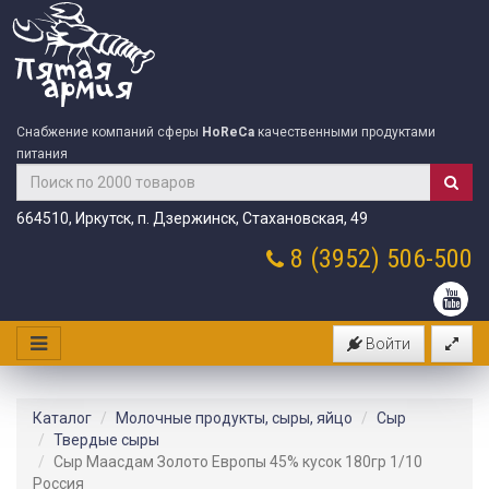
Снабжение компаний сферы
HoReCa
качественными продуктами
питания
664510, Иркутск, п. Дзержинск, Стахановская, 49
8 (3952)
506-500
Войти
Каталог
Молочные продукты, сыры, яйцо
Сыр
Твердые сыры
Сыр Маасдам Золото Европы 45% кусок 180гр 1/10
Россия