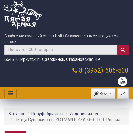
Снабжение компаний сферы
HoReCa
качественными продуктами
питания
664510, Иркутск, п. Дзержинск, Стахановская, 49
8 (3952)
506-500
Войти
Каталог
Полуфабрикаты
Изделия из теста
Пицца Супермясная ZOTMAN PIZZA 460г 1/10 Россия