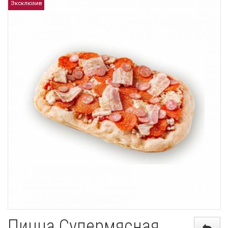
Эксклюзив
Пицца Супермясная