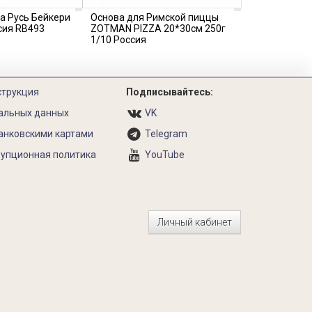
та Русь Бейкери
Основа для Римской пиццы
сия RB493
ZOTMAN PIZZA 20*30см 250г
1/10 Россия
струкция
Подписывайтесь:
альных данных
VK
анковскими картами
Telegram
упционная политика
YouTube
Личный кабинет