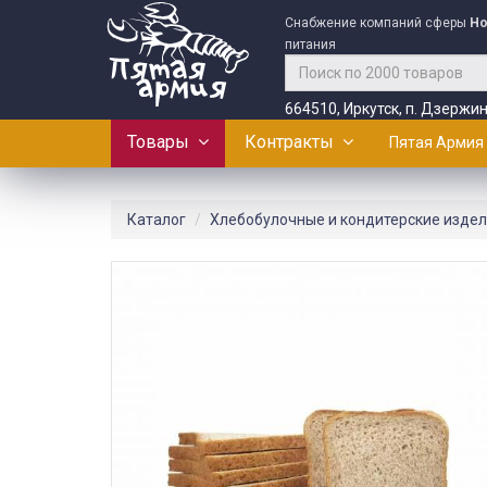
Снабжение компаний сферы
Ho
питания
664510, Иркутск, п. Дзержин
Товары
Контракты
Пятая Армия
Каталог
Хлебобулочные и кондитерские изде