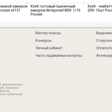
 ржаной заморож
Хлеб тостовый пшеничный
Хлеб - чиабат
Россия х0131
заморож Интерхлеб 800г 1/10
200г 16шт Рос
Россия
Мастер-классы
Видеоин
Конкурсы
О персон
Личный кабинет
Оплата б
Часто задаваемые вопросы
Антикорр
й деликатесных
ций, пищевых
икатов,
яется публичной