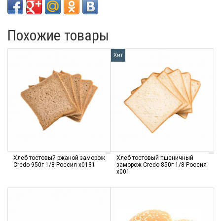
Похожие товары
Хит
Хлеб тостовый ржаной заморож
Хлеб тостовый пшеничный
Credo 950г 1/8 Россия х0131
заморож Credo 850г 1/8 Россия
х001