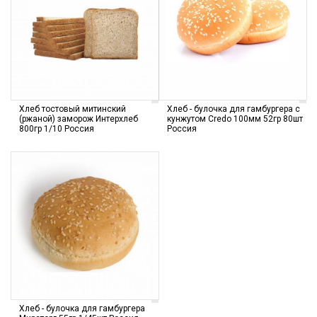
Хлеб тостовый митинский
Хлеб - булочка для гамбургера с
(ржаной) заморож Интерхлеб
кунжутом Credo 100мм 52гр 80шт
800гр 1/10 Россия
Россия
Хлеб - булочка для гамбургера