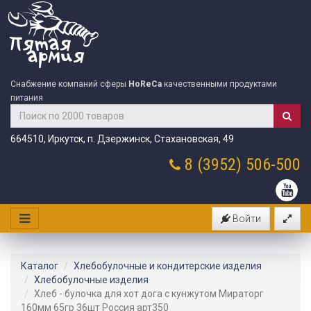
Снабжение компаний сферы
HoReCa
качественными продуктами
питания
664510, Иркутск, п. Дзержинск, Стахановская, 49
8 (3952)
506-500
Войти
Каталог
Хлебобулочные и кондитерские изделия
Хлебобулочные изделия
Хлеб - булочка для хот дога с кунжутом Мираторг
160мм 65гр 36шт Россия арт350