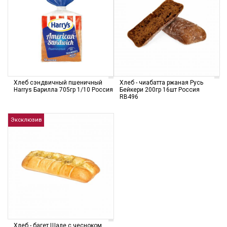
Хлеб сэндвичный пшеничный
Хлеб - чиабатта ржаная Русь
Harrys Барилла 705гр 1/10 Россия
Бейкери 200гр 16шт Россия
RB496
Эксклюзив
Хлеб - багет Шале с чесноком