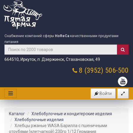
Снабжение компаний сферы
HoReCa
качественными продуктами
питания
664510, Иркутск, п. Дзержинск, Стахановская, 49
8 (3952)
506-500
Войти
Каталог
Хлебобулочные и кондитерские изделия
Хлебобулочные изделия
Хлебцы ржаные WASA Барилла с пшеничными
отрубями (клетчаткой) 230гр 1/12 Германия