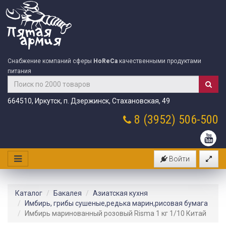
Снабжение компаний сферы
HoReCa
качественными продуктами
питания
664510, Иркутск, п. Дзержинск, Стахановская, 49
8 (3952)
506-500
Войти
Каталог
Бакалея
Азиатская кухня
Имбирь, грибы сушеные,редька марин,рисовая бумага
Имбирь маринованный розовый Risma 1 кг 1/10 Китай