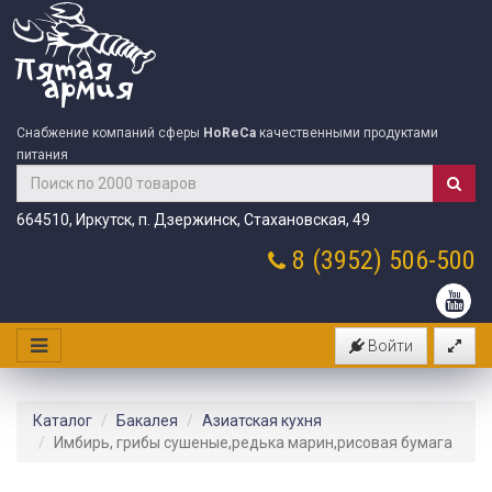
Снабжение компаний сферы
HoReCa
качественными продуктами
питания
664510, Иркутск, п. Дзержинск, Стахановская, 49
8 (3952)
506-500
Войти
Каталог
Бакалея
Азиатская кухня
Имбирь, грибы сушеные,редька марин,рисовая бумага