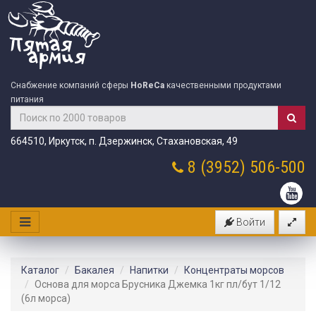
Снабжение компаний сферы
HoReCa
качественными продуктами
питания
664510, Иркутск, п. Дзержинск, Стахановская, 49
8 (3952)
506-500
Войти
Каталог
Бакалея
Напитки
Концентраты морсов
Основа для морса Брусника Джемка 1кг пл/бут 1/12
(6л морса)