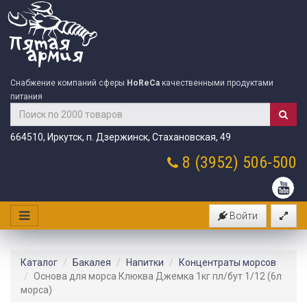
Снабжение компаний сферы
HoReCa
качественными продуктами
питания
664510, Иркутск, п. Дзержинск, Стахановская, 49
8 (3952)
506-500
Войти
Каталог
Бакалея
Напитки
Концентраты морсов
Основа для морса Клюква Джемка 1кг пл/бут 1/12 (6л
морса)