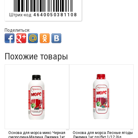
Штрих-код:
4640050381108
Поделиться:
Похожие товары
Основа для морса микс Черная
Основа для морса Лесные ягоды
смородина-Малина Джемка 1кг
Джемка 1кг пл/бут 1/12 (6л