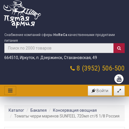
Снабжение компаний сферы
HoReCa
качественными продуктами
питания
664510, Иркутск, п. Дзержинск, Стахановская, 49
8 (3952)
506-500
Войти
Каталог
Бакалея
Консервация овощная
Томаты черри маринов SUNFEEL 720мл ст/б 1/8 Россия