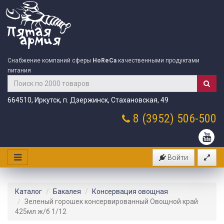
Снабжение компаний сферы
HoReCa
качественными продуктами
питания
664510, Иркутск, п. Дзержинск, Стахановская, 49
8 (3952)
506-500
Войти
Каталог
Бакалея
Консервация овощная
Зеленый горошек консервированный Овощной край
425мл ж/б 1/12