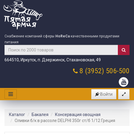
Снабжение компаний сферы
HoReCa
качественными продуктами
питания
664510, Иркутск, п. Дзержинск, Стахановская, 49
8 (3952)
506-500
Войти
Каталог
Бакалея
Консервация овощная
Оливки б/к в рассоле DELPHI 350г ст/б 1/12 Греция