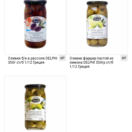
шт
шт
Оливки б/к в рассоле DELPHI
Оливки фаршир пастой из
350г ст/б 1/12 Греция
лимона DELPHI 350гр ст/б
1/12 Греция