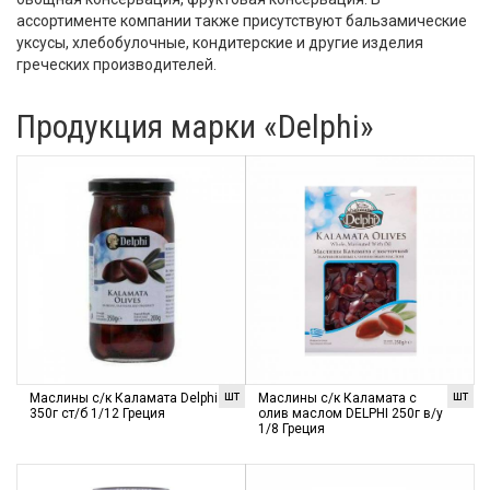
ассортименте компании также присутствуют бальзамические
уксусы, хлебобулочные, кондитерские и другие изделия
греческих производителей.
Продукция марки «Delphi»
шт
шт
Маслины с/к Каламата Delphi
Маслины с/к Каламата с
350г ст/б 1/12 Греция
олив маслом DELPHI 250г в/у
1/8 Греция