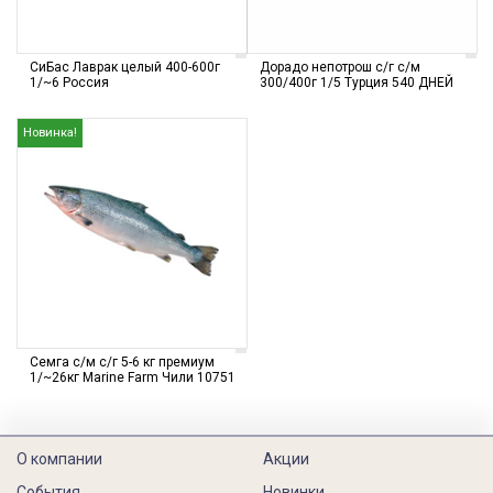
СиБас Лаврак целый 400-600г
Дорадо непотрош с/г с/м
1/~6 Россия
300/400г 1/5 Турция 540 ДНЕЙ
Новинка!
Семга с/м с/г 5-6 кг премиум
1/~26кг Marine Farm Чили 10751
О компании
Акции
События
Новинки