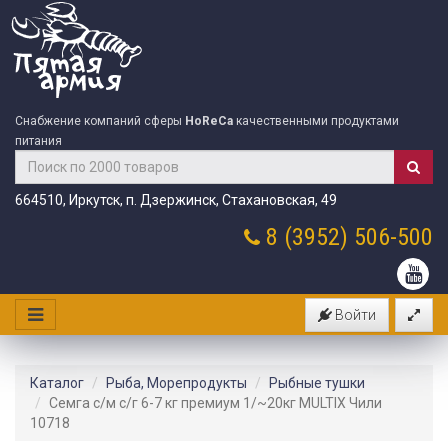
Снабжение компаний сферы
HoReCa
качественными продуктами
питания
664510, Иркутск, п. Дзержинск, Стахановская, 49
8 (3952)
506-500
Войти
Каталог
Рыба, Морепродукты
Рыбные тушки
Семга с/м с/г 6-7 кг премиум 1/~20кг MULTIX Чили
10718