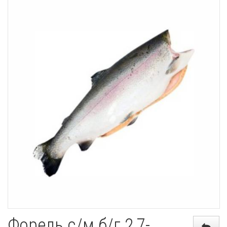
Форель с/м б/г 2,7-