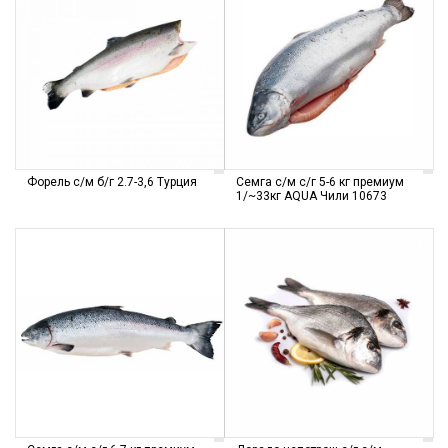
Форель с/м б/г 2.7-3,6 Турция
Семга с/м с/г 5-6 кг премиум
1/~33кг AQUA Чили 10673