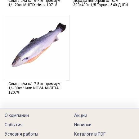
Семга с/м с/г 6-7 кг премиум
Дорадо непотрош с/г с/м
1/~20кг MULTIX Чили 10718
300/400г 1/5 Турция 540 ДНЕЙ
Семга с/м с/г 7-8 кг премиум
1/~30кг Чили NOVA AUSTRAL
12079
О компании
Акции
События
Новинки
Условия работы
Каталоги в PDF