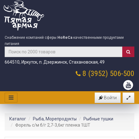
Снабжение компаний сферы
HoReCa
качественными продуктами
питания
664510, Иркутск, п. Дзержинск, Стахановская, 49
8 (3952)
506-500
Войти
Каталог
Рыба, Морепродукты
Рыбные тушки
Форель с/м б/г 2,7-3,6кг пленка 1ШТ