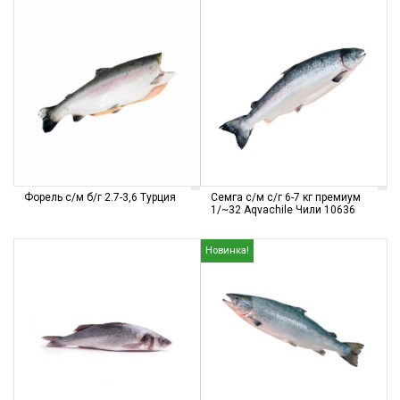
Форель с/м б/г 2.7-3,6 Турция
Семга с/м с/г 6-7 кг премиум
1/~32 Aqvachile Чили 10636
Новинка!