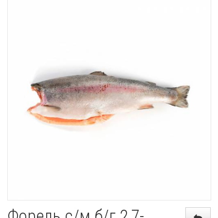
Форель с/м б/г 2,7-