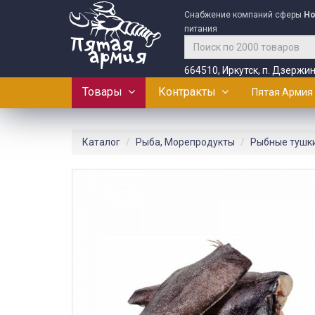
Снабжение компаний сферы
Ho
питания
664510, Иркутск, п. Дзержин
Товары
Контракты
Пятая Армия
Каталог
Рыба, Морепродукты
Рыбные тушк