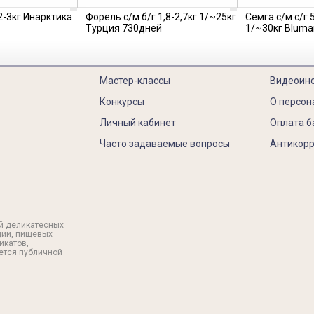
2-3кг Инарктика
Форель с/м б/г 1,8-2,7кг 1/~25кг
Семга с/м с/г 
Турция 730дней
1/~30кг Bluma
Мастер-классы
Видеоин
Конкурсы
О персон
Личный кабинет
Оплата б
Часто задаваемые вопросы
Антикорр
й деликатесных
ций, пищевых
икатов,
яется публичной