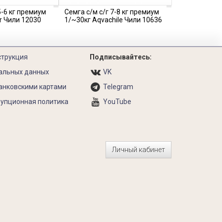
5-6 кг премиум
Семга с/м с/г 7-8 кг премиум
r Чили 12030
1/~30кг Aqvachile Чили 10636
струкция
Подписывайтесь:
альных данных
VK
анковскими картами
Telegram
упционная политика
YouTube
Личный кабинет