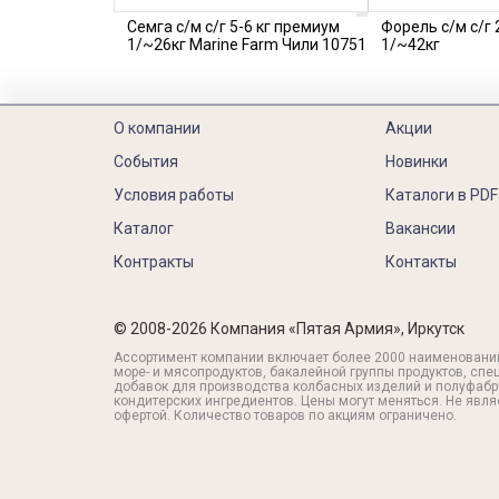
Семга с/м с/г 5-6 кг премиум
Форель с/м с/г 
1/~26кг Marine Farm Чили 10751
1/~42кг
О компании
Акции
События
Новинки
Условия работы
Каталоги в PDF
Каталог
Вакансии
Контракты
Контакты
© 2008-2026 Компания «Пятая Армия», Иркутск
Ассортимент компании включает более 2000 наименовани
море- и мясопродуктов, бакалейной группы продуктов, спе
добавок для производства колбасных изделий и полуфабр
кондитерских ингредиентов. Цены могут меняться. Не явл
офертой. Количество товаров по акциям ограничено.