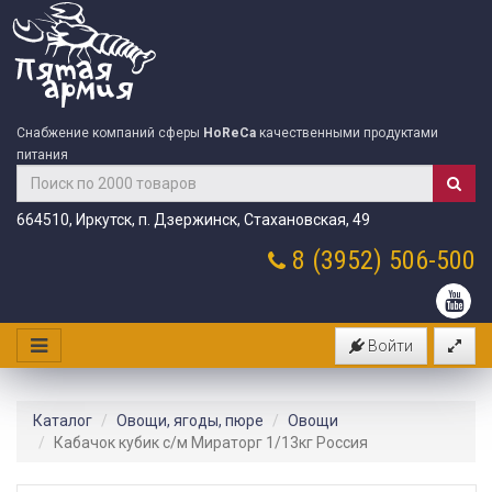
Снабжение компаний сферы
HoReCa
качественными продуктами
питания
664510, Иркутск, п. Дзержинск, Стахановская, 49
8 (3952)
506-500
Войти
Каталог
Овощи, ягоды, пюре
Овощи
Кабачок кубик с/м Мираторг 1/13кг Россия