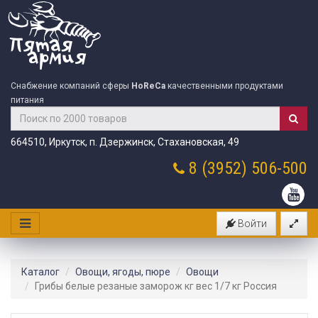
Снабжение компаний сферы
HoReCa
качественными продуктами
питания
664510, Иркутск, п. Дзержинск, Стахановская, 49
8 (3952)
506-500
Войти
Каталог
Овощи, ягоды, пюре
Овощи
Грибы белые резаные заморож кг вес 1/7 кг Россия