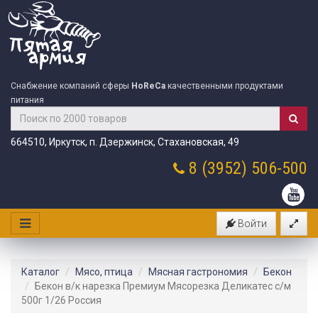
Снабжение компаний сферы
HoReCa
качественными продуктами
питания
664510, Иркутск, п. Дзержинск, Стахановская, 49
8 (3952)
506-500
Войти
Каталог
Мясо, птица
Мясная гастрономия
Бекон
Бекон в/к нарезка Премиум Мясорезка Деликатес с/м
500г 1/26 Россия