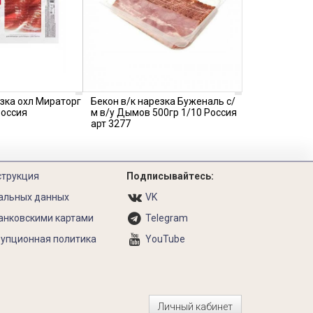
езка охл Мираторг
Бекон в/к нарезка Буженаль с/
Россия
м в/у Дымов 500гр 1/10 Россия
арт 3277
струкция
Подписывайтесь:
альных данных
VK
анковскими картами
Telegram
упционная политика
YouTube
Личный кабинет