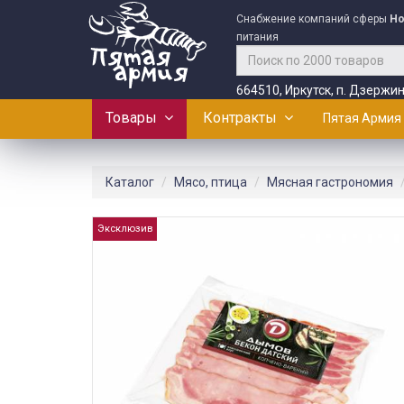
Снабжение компаний сферы
Ho
питания
664510, Иркутск, п. Дзержин
Товары
Контракты
Пятая Армия
Каталог
Мясо, птица
Мясная гастрономия
Эксклюзив