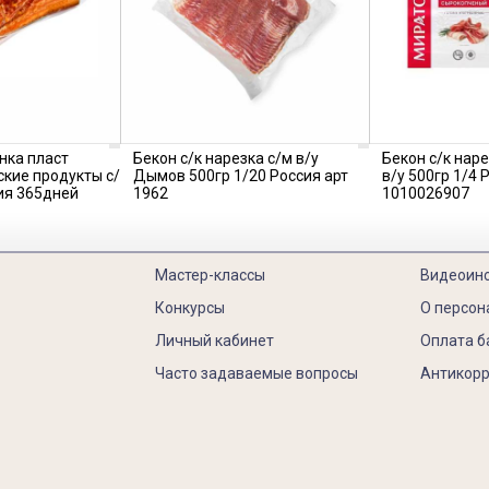
нка пласт
Бекон с/к нарезка с/м в/у
Бекон с/к нар
кие продукты с/
Дымов 500гр 1/20 Россия арт
в/у 500гр 1/4 
сия 365дней
1962
1010026907
Мастер-классы
Видеоин
Конкурсы
О персон
Личный кабинет
Оплата б
Часто задаваемые вопросы
Антикорр