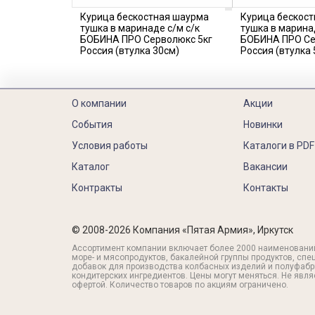
Курица бескостная шаурма
Курица бескос
тушка в маринаде с/м с/к
тушка в марина
БОБИНА ПРО Серволюкс 5кг
БОБИНА ПРО Се
Россия (втулка 30см)
Россия (втулка 
О компании
Акции
События
Новинки
Условия работы
Каталоги в PDF
Каталог
Вакансии
Контракты
Контакты
© 2008-2026 Компания «Пятая Армия», Иркутск
Ассортимент компании включает более 2000 наименовани
море- и мясопродуктов, бакалейной группы продуктов, спе
добавок для производства колбасных изделий и полуфабр
кондитерских ингредиентов. Цены могут меняться. Не явл
офертой. Количество товаров по акциям ограничено.