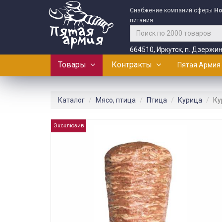
Снабжение компаний сферы
Ho
питания
664510, Иркутск, п. Дзержин
Товары
Контракты
Пятая Армия
Каталог
Мясо, птица
Птица
Курица
Ку
Эксклюзив