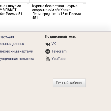
стная шаурма
Курица бескостная шаурма
 2*8 ПАКЕТ
окорочка с/м с/к Халяль
6кг Россия 51
Ленинград 1кг 1/16 кг Россия
451
струкция
Подписывайтесь:
альных данных
VK
анковскими картами
Telegram
упционная политика
YouTube
Личный кабинет