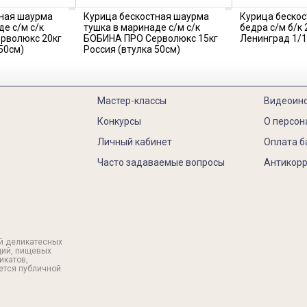
тная шаурма
Курица бескостная шаурма
Курица беско
де с/м с/к
тушка в маринаде с/м с/к
бедра с/м б/к
рволюкс 20кг
БОБИНА ПРО Серволюкс 15кг
Ленинград 1/1
50см)
Россия (втулка 50см)
Мастер-классы
Видеоин
Конкурсы
О персон
Личный кабинет
Оплата б
Часто задаваемые вопросы
Антикорр
й деликатесных
ций, пищевых
икатов,
яется публичной