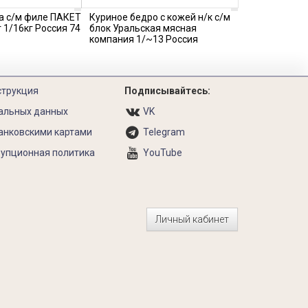
а с/м филе ПАКЕТ
Куриное бедро с кожей н/к с/м
 1/16кг Россия 74
блок Уральская мясная
компания 1/~13 Россия
струкция
Подписывайтесь:
альных данных
VK
анковскими картами
Telegram
упционная политика
YouTube
Личный кабинет