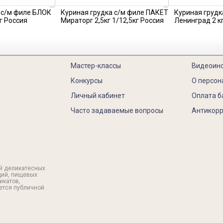
 с/м филе БЛОК
Куриная грудка с/м филе ПАКЕТ
Куриная грудк
г Россия
Мираторг 2,5кг 1/12,5кг Россия
Ленинград 2 кг
Мастер-классы
Видеоин
Конкурсы
О персон
Личный кабинет
Оплата б
Часто задаваемые вопросы
Антикорр
й деликатесных
ций, пищевых
икатов,
яется публичной