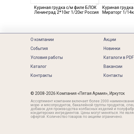
Куриная грудка с/м филе БЛОК
Куриная грудка
Ленинград 2*10кг 1/20кг Россия
Мираторг 1/14к
О компании
Акции
События
Новинки
Условия работы
Каталоги в PDF
Каталог
Вакансии
Контракты
Контакты
© 2008-2026 Компания «Пятая Армия», Иркутск
Ассортимент компании включает более 2000 наименовани
море- и мясопродуктов, бакалейной группы продуктов, спе
добавок для производства колбасных изделий и полуфабр
кондитерских ингредиентов. Цены могут меняться. Не явл
офертой. Количество товаров по акциям ограничено.