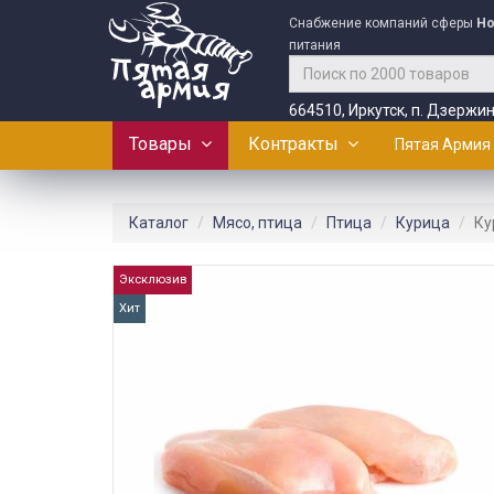
Снабжение компаний сферы
Ho
питания
664510, Иркутск, п. Дзержин
Товары
Контракты
Пятая Армия
Каталог
Мясо, птица
Птица
Курица
Ку
Эксклюзив
Хит