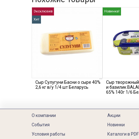
Эксклюзив
Новинка!
Хит
Сыр Сулугуни Басни о сыре 40%
Сыр творожный
2,6 кг в/у 1/4 шт Беларусь
и базилик BALA
65% 140г 1/6 Б
О компании
Акции
События
Новинки
Условия работы
Каталоги в PDF