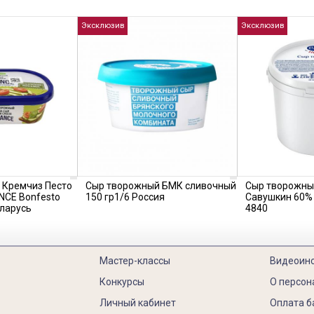
Эксклюзив
Эксклюзив
 Кремчиз Песто
Сыр творожный БМК сливочный
Сыр творожны
NCE Bonfesto
150 гр1/6 Россия
Савушкин 60% 
еларусь
4840
Мастер-классы
Видеоин
Конкурсы
О персон
Личный кабинет
Оплата б