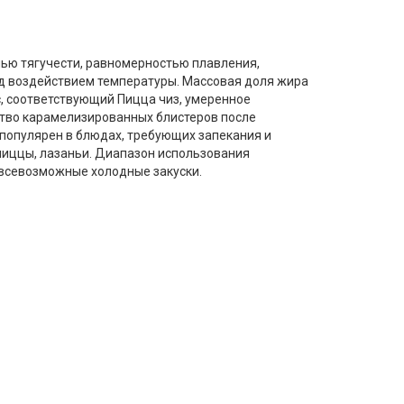
ью тягучести, равномерностью плавления,
д воздействием температуры. Массовая доля жира
, соответствующий Пицца чиз, умеренное
тво карамелизированных блистеров после
популярен в блюдах, требующих запекания и
 пиццы, лазаньи. Диапазон использования
 всевозможные холодные закуски.