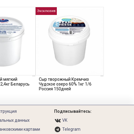
Эксклюзив
й мягкий
Сыр творожный Кремчиз
2,4кг Беларусь
Чудское озеро 60% 1кг 1/6
Россия 150дней
струкция
Подписывайтесь:
альных данных
VK
анковскими картами
Telegram