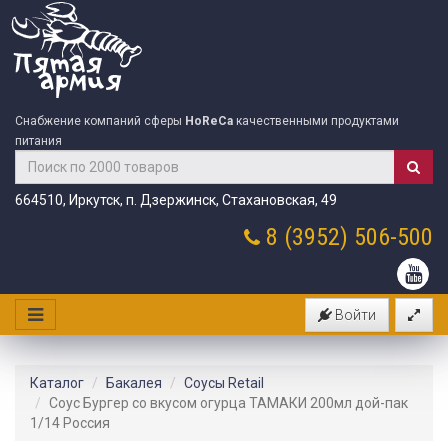
Снабжение компаний сферы
HoReCa
качественными продуктами
питания
664510, Иркутск, п. Дзержинск, Стахановская, 49
8 (3952)
506-500
Войти
Каталог
Бакалея
Соусы Retail
Соус Бургер со вкусом огурца ТАМАКИ 200мл дой-пак
1/14 Россия