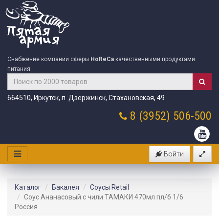
Снабжение компаний сферы
HoReCa
качественными продуктами
питания
664510, Иркутск, п. Дзержинск, Стахановская, 49
8 (3952)
506-500
Войти
Каталог
Бакалея
Соусы Retail
Соус Ананасовый с чили ТАМАКИ 470мл пл/б 1/6
Россия