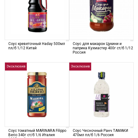
Соус креветочный Haday 500мл
Соус для макарон Цукини и
пл/б 1/12 Китай
паприка Кухмастер 400г ст/б 1/12
Россия
Эксклюзив
Эксклюзив
Соус томатный MARINARA Filippo
Соус Чесночный Ранч ТАМАКИ
Berio 340г ст/б 1/6 Италия
470мл пл/б 1/6 Россия