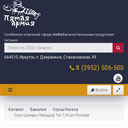
Снабжение компаний сферы
HoReCa
качественными продуктами
питания
664510, Иркутск, п. Дзержинск, Стахановская, 49
8 (3952)
506-500
Войти
Каталог
Бакалея
Соусы Horeca
Соус Цезарь Пикадор 1кг 1/6 шт Россия