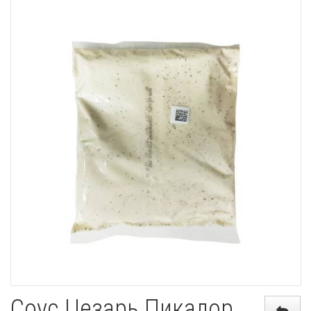
Соус Цезарь Пикадор