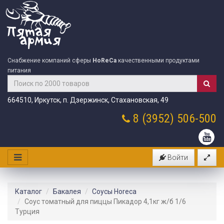
Снабжение компаний сферы
HoReCa
качественными продуктами
питания
664510, Иркутск, п. Дзержинск, Стахановская, 49
8 (3952)
506-500
Войти
Каталог
Бакалея
Соусы Horeca
Соус томатный для пиццы Пикадор 4,1кг ж/б 1/6
Турция