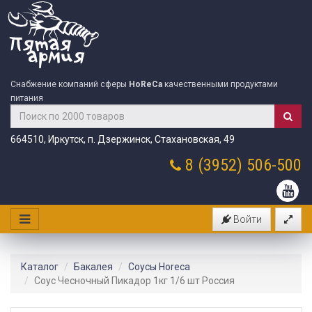
Снабжение компаний сферы
HoReCa
качественными продуктами
питания
664510, Иркутск, п. Дзержинск, Стахановская, 49
8 (3952)
506-500
Войти
Каталог
Бакалея
Соусы Horeca
Соус Чесночный Пикадор 1кг 1/6 шт Россия