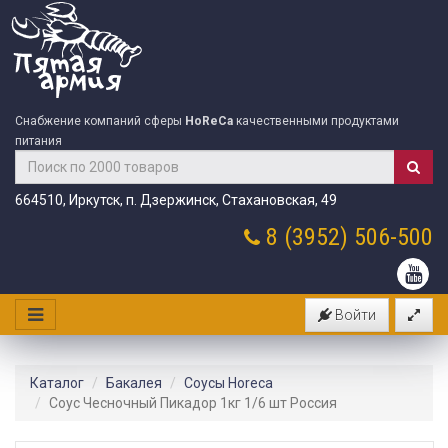
Снабжение компаний сферы
HoReCa
качественными продуктами
питания
664510, Иркутск, п. Дзержинск, Стахановская, 49
8 (3952)
506-500
Войти
Каталог
Бакалея
Соусы Horeca
Соус Чесночный Пикадор 1кг 1/6 шт Россия