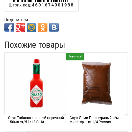
Штрих-код:
4601674001988
Поделиться:
Похожие товары
Новинка!
Соус Табаско красный перечный
Соус Деми Глас куриный с/м
150мл ст/б 1/12 США
Мираторг 1кг 1/4 Россия