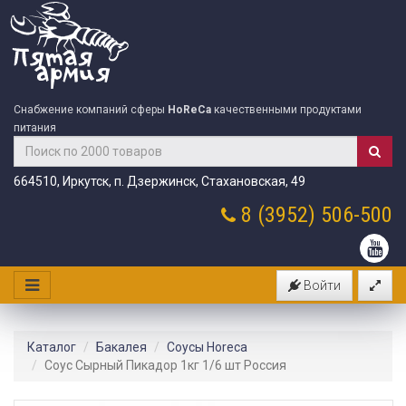
Снабжение компаний сферы
HoReCa
качественными продуктами
питания
664510, Иркутск, п. Дзержинск, Стахановская, 49
8 (3952)
506-500
Войти
Каталог
Бакалея
Соусы Horeca
Соус Сырный Пикадор 1кг 1/6 шт Россия