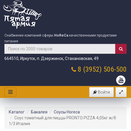
Снабжение компаний сферы
HoReCa
качественными продуктами
питания
664510, Иркутск, п. Дзержинск, Стахановская, 49
8 (3952)
506-500
Войти
Каталог
Бакалея
Соусы Horeca
Соус томатный для пиццы PRONTO PIZZA 4,05кг ж/б
1/3 Италия