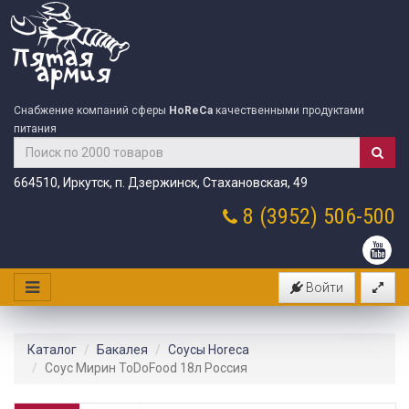
Снабжение компаний сферы
HoReCa
качественными продуктами
питания
664510, Иркутск, п. Дзержинск, Стахановская, 49
8 (3952)
506-500
Войти
Каталог
Бакалея
Соусы Horeca
Соус Мирин ToDoFood 18л Россия