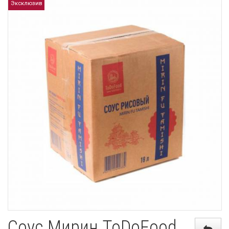
Эксклюзив
Соус Мирин ToDoFood