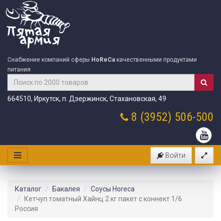
Снабжение компаний сферы
HoReCa
качественными продуктами
питания
664510, Иркутск, п. Дзержинск, Стахановская, 49
8 (3952)
506-500
Войти
Каталог
Бакалея
Соусы Horeca
Кетчуп томатный Хайнц 2 кг пакет с коннект 1/6
Россия