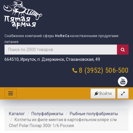
Снабжение компаний сферы
HoReCa
качественными продуктами
питания
664510, Иркутск, п. Дзержинск, Стахановская, 49
8 (3952)
506-500
Войти
Каталог
Полуфабрикаты
Рыбные полуфабрикаты
Котлеты из филе минтая в картофельном кляре с/м
Chef Polar Полар 300г 1/6 Россия