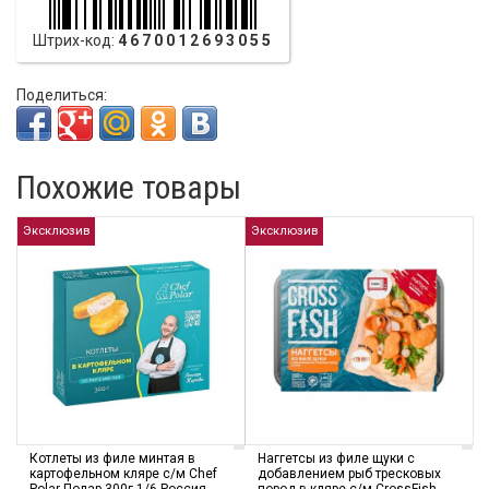
Штрих-код:
4670012693055
Поделиться:
Похожие товары
Эксклюзив
Эксклюзив
Котлеты из филе минтая в
Наггетсы из филе щуки с
картофельном кляре с/м Chef
добавлением рыб тресковых