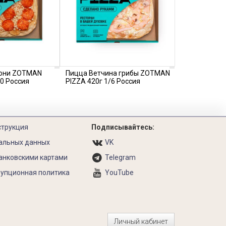
рони ZOTMAN
Пицца Ветчина грибы ZOTMAN
10 Россия
PIZZA 420г 1/6 Россия
струкция
Подписывайтесь:
альных данных
VK
анковскими картами
Telegram
упционная политика
YouTube
Личный кабинет