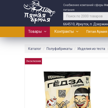
Снабжение компаний сферы
Ho
питания
664510, Иркутск, п. Дзержин
Товары
Контракты
Пятая Армия
Каталог
Полуфабрикаты
Изделия из теста
Эксклюзив